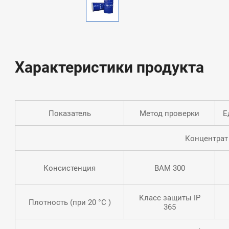
таких 
резьбы
устойч
низкое
машин 
Характеристики продукта
Показатель
Метод проверки
Е
Концентрат
Консистенция
BAM 300
Класс защиты IP
Плотность (при 20 °C )
365