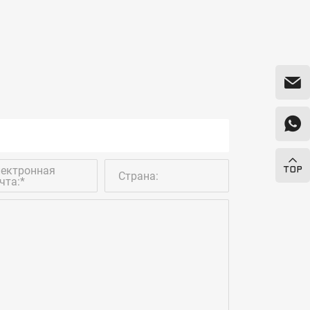
ектронная
Страна:
чта:*