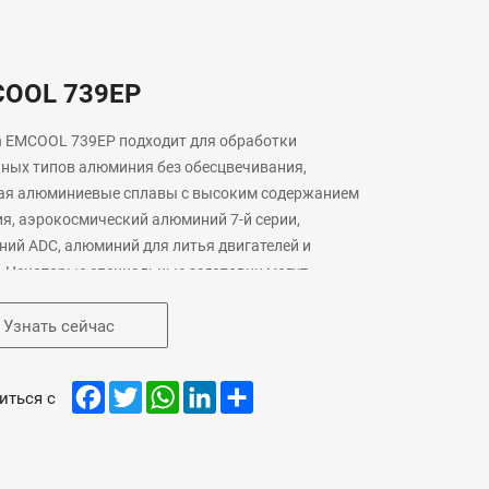
OOL 739EP
 EMCOOL 739EP подходит для обработки
ных типов алюминия без обесцвечивания,
ая алюминиевые сплавы с высоким содержанием
я, аэрокосмический алюминий 7-й серии,
ий ADC, алюминий для литья двигателей и
. Некоторые специальные заготовки могут
овать непрерывной обработки на станке в
е 8 часов или дольше, а обработанные и
Узнать сейчас
ботанные поверхности остаются такими же
, как новые. Его высокая коррозионная
Facebook
Twitter
WhatsApp
LinkedIn
Share
иться с
сть основана на специальной защите новейшего
фатного ингибитора коррозии алюминия. Его
ходная смазывающая способность подходит для
нства процессов резания, кроме шлифования,