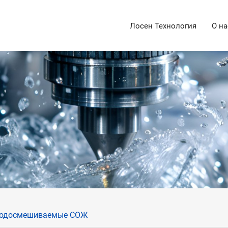
Лосен Технология
О на
одосмешиваемые СОЖ