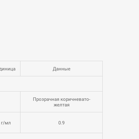
как прецизионное развертывание, нарезание
 и другие сложные процессы. Отличная
ивость к ржавчине, длительный срок службы и
 пенообразование, подходит для автономных
и систем централизованной циркуляции.
диница
Данные
Прозрачная коричневато-
желтая
г/мл
0.9