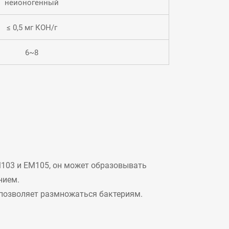
неионогенный
≤ 0,5 мг КОН/г
6~8
M103 и EM105, он может образовывать
нием.
 позволяет размножаться бактериям.