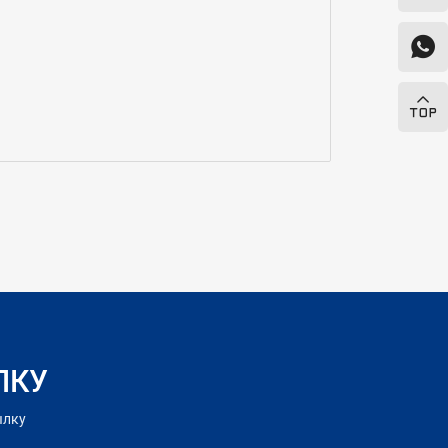
ЛКУ
ылку