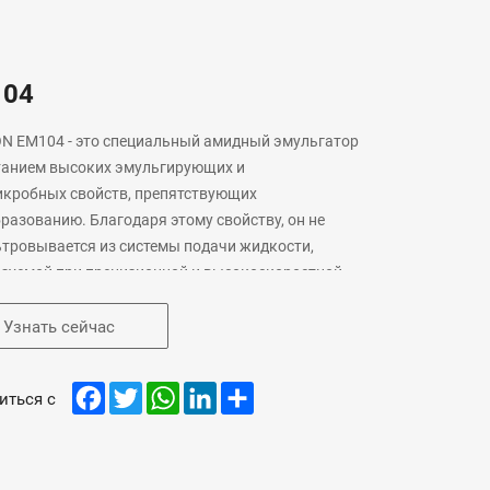
104
 EM104 - это специальный амидный эмульгатор
танием высоких эмульгирующих и
кробных свойств, препятствующих
разованию. Благодаря этому свойству, он не
тровывается из системы подачи жидкости,
зуемой при прецизионной и высокоскоростной
тке и обработке частичных отверстий, тем
сохраняя долговременную и стабильную
Узнать сейчас
ность системы к антипенообразованию.
Facebook
Twitter
WhatsApp
LinkedIn
Share
иться с