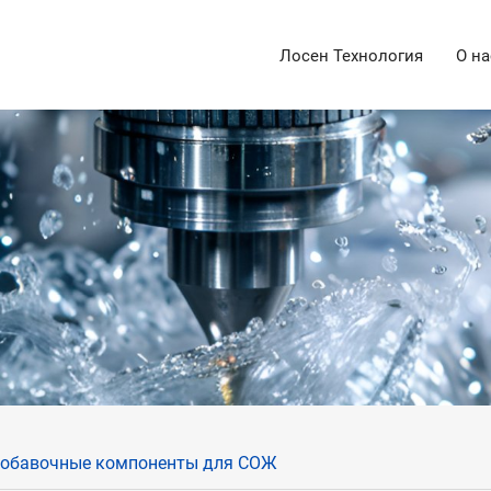
Лосен Технология
О на
обавочные компоненты для СОЖ