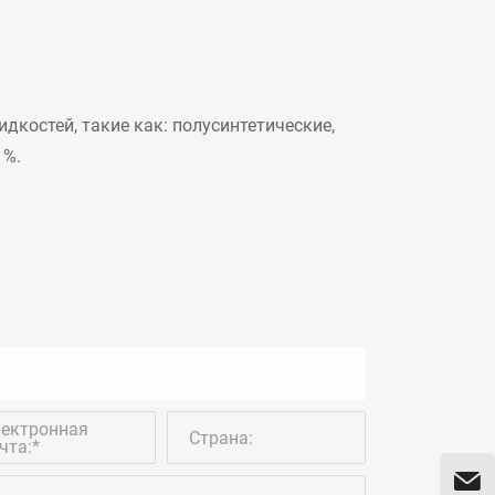
остей, такие как: полусинтетические,
1%.
ектронная
Страна:
чта:*