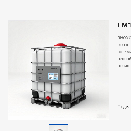
EM
RHOXON
с соче
антими
пенооб
отфиль
исполь
обрабо
самым 
способ
Подел