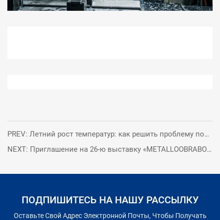
PREV: Летний рост температур: как решить проблему порчи и неприятного запаха СОЖ
NEXT: Приглашение на 26-ю выставку «METALLOOBRABOTKA - 2026» от ООО «Циндао Лосен Лубрикантс»
ПОДПИШИТЕСЬ НА НАШУ РАССЫЛКУ
Оставьте Свой Адрес Электронной Почты, Чтобы Получать