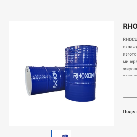
RHO
RHOCU
охлаж
изгото
минера
жировы
проти
Подел