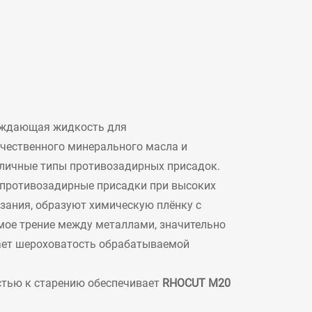
аждающая жидкость для
ачественного минерального масла и
личные типы противозадирных присадок.
 противозадирные присадки при высоких
езания, образуют химическую плёнку с
ое трение между металлами, значительно
ает шероховатость обрабатываемой
стью к старению обеспечивает
RHOCUT M20