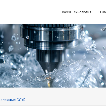
Лосен Технология
О на
асляные СОЖ