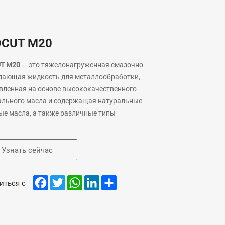
CUT M20
T M20
— это тяжелонагруженная смазочно-
дающая жидкость для металлообработки,
вленная на основе высококачественного
льного масла и содержащая натуральные
е масла, а также различные типы
возадирных присадок.
Узнать сейчас
Facebook
Twitter
WhatsApp
LinkedIn
Share
иться с