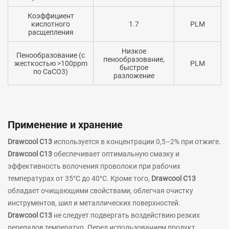
Коэффициент
кислотного
1.7
PLM
расщепления
Низкое
Пенообразование (с
пенообразование,
жесткостью >100ppm
PLM
быстрое
по CaCO3)
разложение
Применение и хранение
Drawcool C13
используется в концентрации 0,5–2% при отжиге.
Drawcool C13
обеспечивает оптимальную смазку и
эффективность волочения проволоки при рабочих
температурах от 35°C до 40°C. Кроме того,
Drawcool C13
обладает очищающими свойствами, облегчая очистку
инструментов, шил и металлических поверхностей.
Drawcool C13
не следует подвергать воздействию резких
перепадов температур. Перед использованием продукт